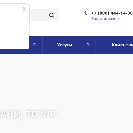
x
+7 (800) 444-14-30
Заказать звонок
мпании
Услуги
Клиента
Я В
ОНЕ
 от 5000
НИ, ТО VIP-
Е РЕШЕНИЯ
ДА
ЕРЕННАЯ
ЕННЫХ
 КАЖДОГО