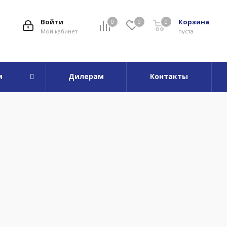
Войти
Корзина
0
0
0
Мой кабинет
пуста
м
Дилерам
Контакты